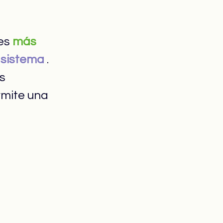
es 
más 
 sistema
 . 
s 
mite una 