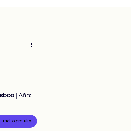
isboa
 | Año: 
ración gratuita