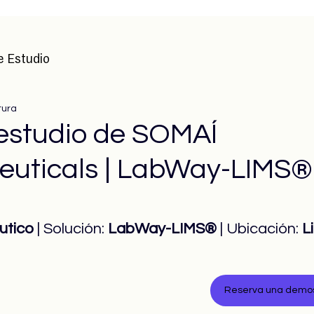
e Estudio
tura
estudio de SOMAÍ
uticals | LabWay-LIMS®
utico
 | Solución: 
LabWay-LIMS®
 | Ubicación: 
L
Reserva una demost