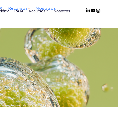
IA
Recursos
Nosotros
ción
RA.IA
Recursos
Nosotros