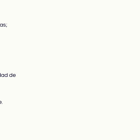
as;
idad de 
e.