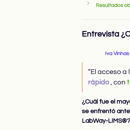
Resultados o
Entrevista ¿
Iva Vinhas
“El acceso a 
rápido
 , con 
¿Cuál fue el may
se enfrentó ant
LabWay-LIMS®