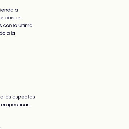
iendo a 
nnabis en 
con la última 
da a la 
a los aspectos 
terapéuticas, 