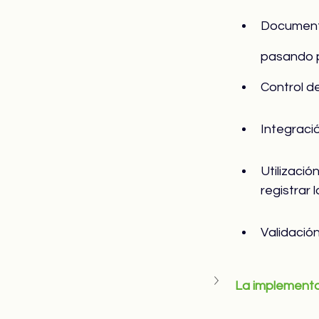
Documenta
pasando p
Control de
Integraci
Utilizació
registrar 
Validació
La implement