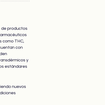
a de productos 
farmacéuticos 
vos como THC, 
cuentan con 
den 
transdérmicos y 
tos estándares 
ciendo nuevos 
diciones 