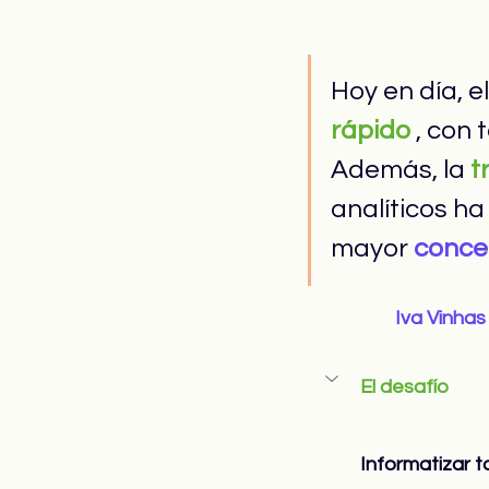
Hoy en día, e
rápido
 , con 
Además, la 
t
analíticos h
mayor 
conce
Iva Vinhas
El desafío
Informatizar t