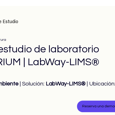
e Estudio
tura
studio de laboratorio
RIUM | LabWay-LIMS®
mbiente
 | Solución: 
LabWay-LIMS®
 | Ubicación:
Reserva una demost