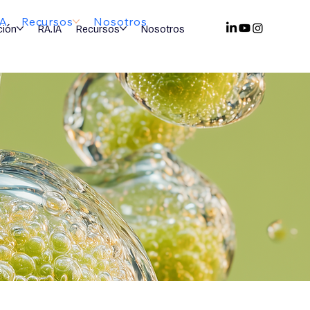
IA
Recursos
Nosotros
ción
RA.IA
Recursos
Nosotros