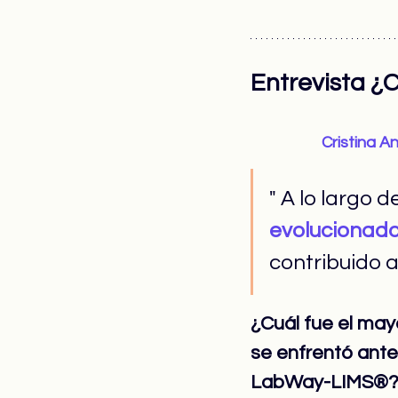
Entrevista ¿
Cristina A
" 
A lo largo 
evolucionad
contribuido 
¿Cuál fue el may
se enfrentó ant
LabWay-LIMS®