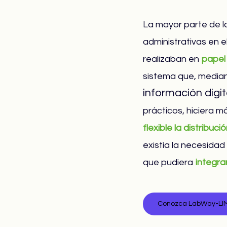
La mayor parte de l
administrativas en el
realizaban en
papel
sistema que, media
información digit
prácticos, hiciera m
flexible la distribuci
existía la necesidad
que pudiera
integra
Conozca LabWay-LI