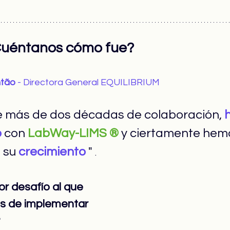
Cuéntanos cómo fue?
ntão
- Directora General EQUILIBRIUM
de más de dos décadas de colaboración,
o
con
LabWay-LIMS ®
y ciertamente hem
a
su
crecimiento
 " 
.
or desafío al que 
es de implementar 
?