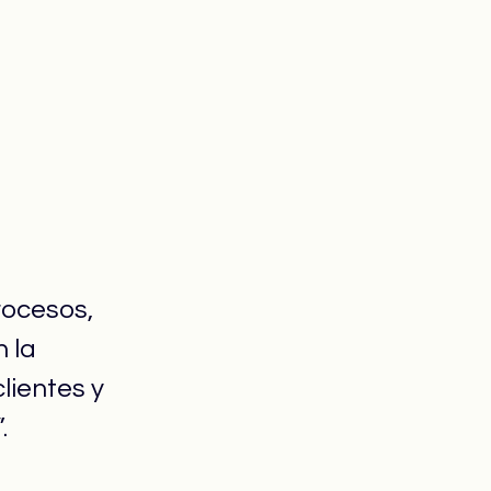
rocesos, 
 la 
lientes y 
.