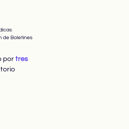
icas: 
n de Boletines 
 por 
tres 
torio 