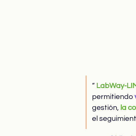
“ 
LabWay-LI
permitiendo 
gestión, 
la c
el seguimient