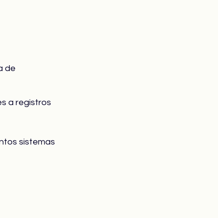
a de 
s a registros 
intos sistemas 