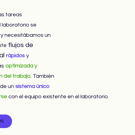
as tareas 
 laboratorio se 
y necesitábamos un 
 flujos de 
nte
al 
rápidos
y 
ás
optimizada y 
ón del trabajo.
También 
 de un
sistema único
rse
con el equipo existente en el laboratorio.
MS