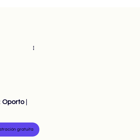
 
Oporto
 | 
ración gratuita