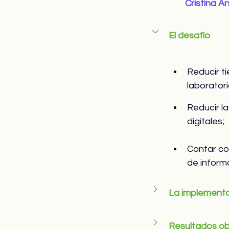
Cristina A
El desafío
Reducir t
laboratori
Reducir l
digitales;
Contar con
de informa
La implement
Resultados o