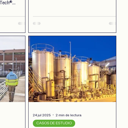
Grupo Carmona mejoró
iTech®
significativamente los procesos de
o cualitativo
laboratorio, optimizando el registro de
os equipos de
muestras, la generación de informes y la
doles invertir
consulta de indicadores clave de
plificar los
rendimiento (KPI's).
24 jul 2025
2 min de lectura
CASOS DE ESTUDIO