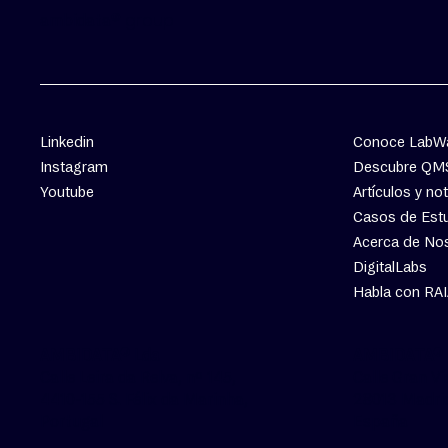
group
ambidata®
Linkedin
Conoce LabW
Instagram
Descubre QM
Youtube
Artículos y not
Casos de Est
Acerca de No
DigitalLabs
Habla con RA
AMBIDATA® 
AMBIDATA® Lda
Calle Gran Ví
Calle Leira da Relva, nº 145,
28013 Madri
4410-155 S. Félix da Marinha,
España
Portugal