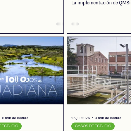
les de automatización y
La implementación de QMS
, reduciendo el tiempo de ingreso
representó un verdadero salt
hasta en un 70%, mejorando la
en la gestión, liberando a l
ón del trabajo y eliminando
tareas rutinarias y permitién
os, todo ello con total
más tiempo en mejorar y sim
ad y control.
procesos del laboratorio.
5 min de lectura
28 jul 2025
4 min de lectura
E ESTUDIO
CASOS DE ESTUDIO