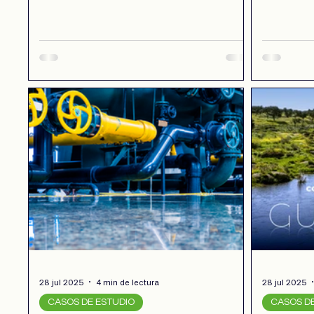
ahora gestiona la información de forma
altos nive
centralizada y eficiente, transformando
eficiencia
los datos en conocimiento para una toma
de datos 
de decisiones más rápida e informada.
distribuci
desperdici
trazabilid
28 jul 2025
4 min de lectura
28 jul 2025
CASOS DE ESTUDIO
CASOS D