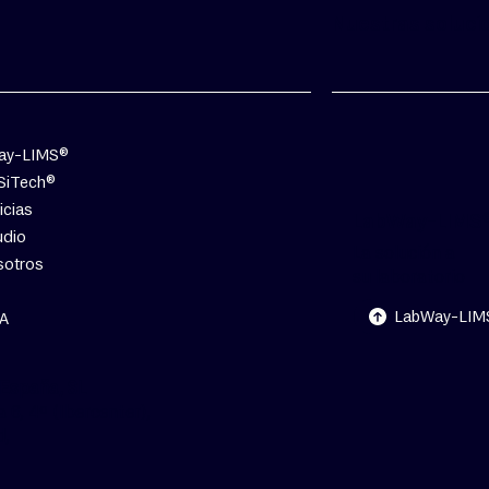
Nuestras soluci
ay-LIMS®
SiTech®
icias
LabWay-LIMS
udio
La solución a
sotros
su laboratorio
LabWay-LIM
IA
España, SL
a 6, 4º (Ibercenter),
d,