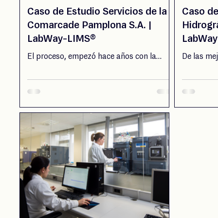
Caso de Estudio Servicios de la
Caso de
Comarcade Pamplona S.A. |
Hidrogr
LabWay-LIMS®
LabWay
El proceso, empezó hace años con la
De las me
implementación de los procesos
observado
laboratoriales en LabWay-LIMS® y los
LabWay-LI
procesos de gestión en QMSiTech®,
software 
permitiendo digitalizar el 100% de los
informaci
flujos de trabajo