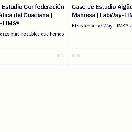
 Estudio Confederación
Caso de Estudio Aigü
áfica del Guadiana |
Manresa | LabWay-L
-LIMS®
El sistema LabWay-LIMS® 
novedades al proceso de ges
joras más notables que hemos
laboratorio de Aigües de Ma
 con la implementación de
entre otras la sustitución de
MS®, es que en un único
analista por un puesto de t
se puede almacenar toda la
se interactúa directamente 
ón.
sistema, agilizando la traza
conocimiento del estado de r