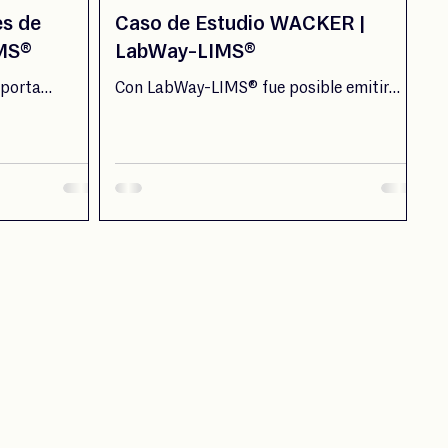
es de
Caso de Estudio WACKER |
IMS®
LabWay-LIMS®
aporta
Con LabWay-LIMS® fue posible emitir
tión de
automáticamente CoAs certificados.
nresa S.A,
 la libreta de
rabajo donde
con el
 de resultados,
eactivos, etc.