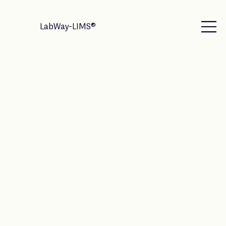
LabWay-LIMS®