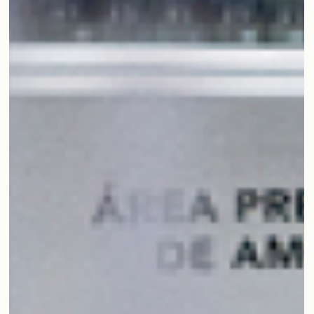
CASOS DE ESTUDO
SERCLA - Serviço de Classificação de Leite |
QMSiTech®
A implementação do QMSiTech® no laboratório do
Serviço de Classificação de Leite representou um
verdadeiro salto qualitativo na gestão, libertando as
equipas das tarefas rotineiras e permitindo investir mais
tempo na melhoria e simplificação dos processos
laboratoriais.