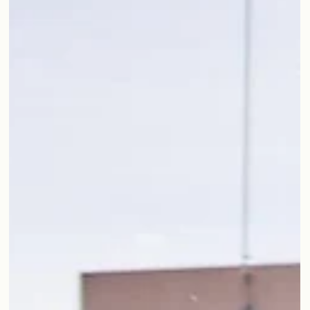
29 de jul. de 2025
3 min de leitura
CASOS DE ESTUDO
Grupo Carmona | LabWay-LIMS®
Com a implementação do LabWay-LIMS® no Grupo