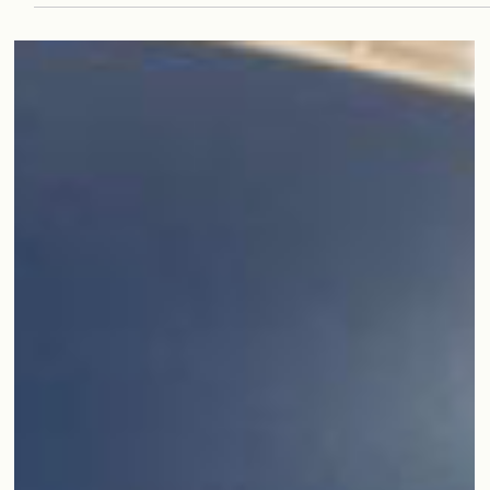
29 de jul. de 2025
2 min de leitura
CASOS DE ESTUDO
Altri | LabWay-LIMS®
Com o LabWay-LIMS® foi possível alcançar elevados
níveis de automatização e eficiência, reduzindo até 70% o
tempo de introdução de dados, melhorando a distribuiçã
de trabalho e eliminando desperdícios – tudo com total
rastreabilidade e controlo.