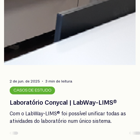
24 de jul. de 2025
2 min de leitura
CASOS DE ESTUDO
WACKER | LabWay-LIMS®
Com oLabWay-LIMS® foi possível emitir
automaticamente CoAs certificados.