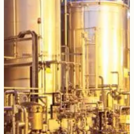
28 de jul. de 2025
4 min de leitura
CASOS DE ESTUDO
Aigües de Manresa | LabWay-LIMS®
O sistema LabWay-LIMS® introduz melhorias no process
de gestão laboratorial da Aigües de Manresa, entre as
quais se destaca a substituição da tradicional caderneta