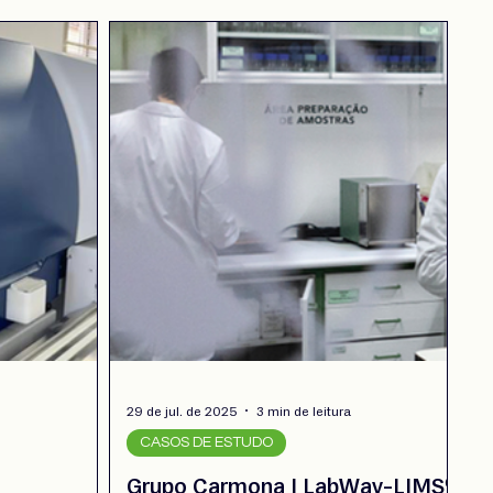
a
29 de jul. de 2025
3 min de leitura
CASOS DE ESTUDO
Grupo Carmona | LabWay-LIMS®