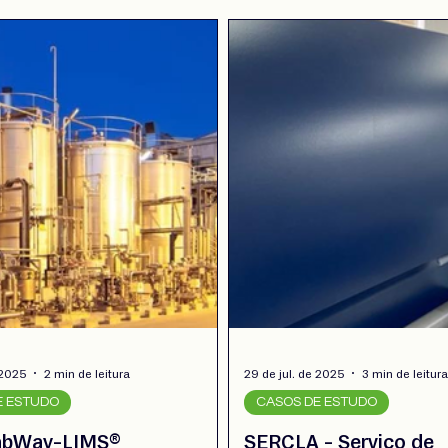
 2025
2 min de leitura
29 de jul. de 2025
3 min de leitur
E ESTUDO
CASOS DE ESTUDO
 LabWay-LIMS®
SERCLA - Serviço de