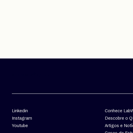
group
ambidata®
Linkedin
Conhece Lab
Instagram
Descobre o 
Youtube
Artigos e Notí
Casos de Est