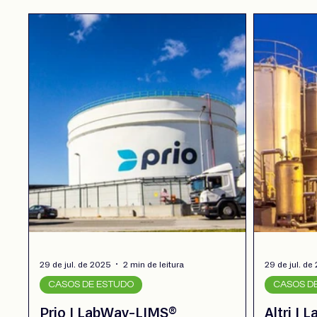
29 de jul. de 2025
2 min de leitura
29 de jul. de
CASOS DE ESTUDO
CASOS D
Prio | LabWay-LIMS®
Altri |