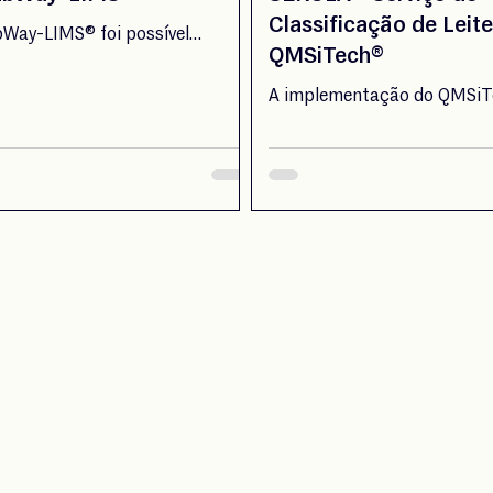
Classificação de Leite
Way-LIMS® foi possível
QMSiTech®
levados níveis de
ação e eficiência, reduzindo até
A implementação do QMSiT
po de introdução de dados,
laboratório do Serviço de Cl
o a distribuição de trabalho e
Leite representou um verdad
o desperdícios – tudo com total
qualitativo na gestão, liber
idade e controlo.
equipas das tarefas rotineir
permitindo investir mais t
melhoria e simplificação do
laboratoriais.