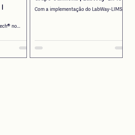
 |
Com a implementação do LabWay-LIMS®
no Grupo Carmona foi possível dar
suporte às exigências relacionadas com a
ech® no
acreditação do laboratório. O processo de
assificação de
registo de amostras tornou-se muito
eiro salto
mais fácil e ágil.
tando as
as e
empo na
s processos