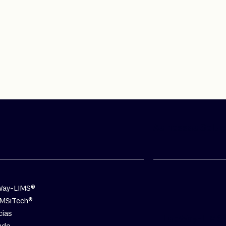
As nossas Solu
Way-LIMS®
QMSiTech®
cias
LabWay-LIMS
udo