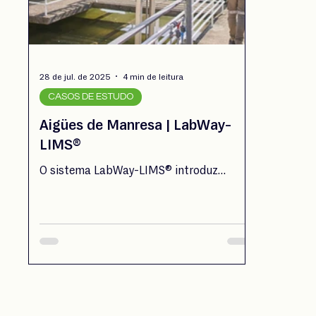
28 de jul. de 2025
4 min de leitura
CASOS DE ESTUDO
Aigües de Manresa | LabWay-
LIMS®
O sistema LabWay-LIMS® introduz
melhorias no processo de gestão
laboratorial da Aigües de Manresa, entre
as quais se destaca a substituição da
tradicional caderneta do analista por um
posto de trabalho digital, onde se
interage diretamente com o sistema.