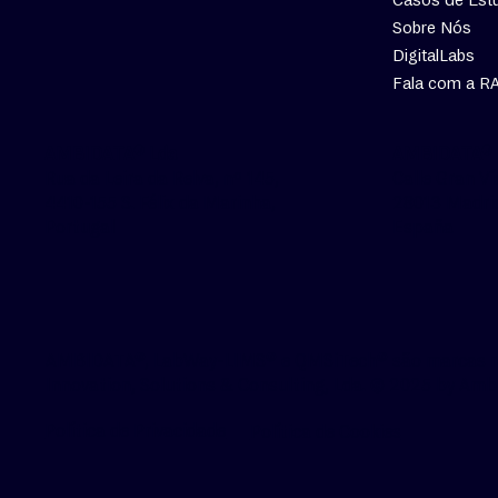
Sobre Nós
DigitalLabs
Fala com a R
AMBIDATA® E
AMBIDATA® Lda
Calle Gran Ví
Rua da Leira da Relva, nº 145,
28013 Madri
4410-155 S. Félix da Marinha,
España
Portugal
AMBIDATA®, LabWay-LIMS® e QMSiTech® são marcas reg
Innovation, Solutions & Consulting, Lda. © 2025 by Amb
Política de Privacidade
Política de Cookies