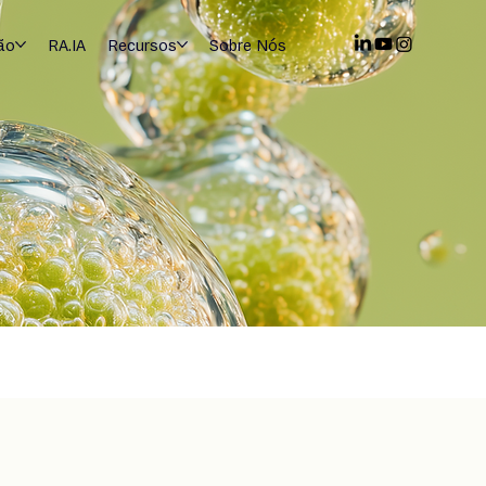
ão
RA.IA
Recursos
Sobre Nós