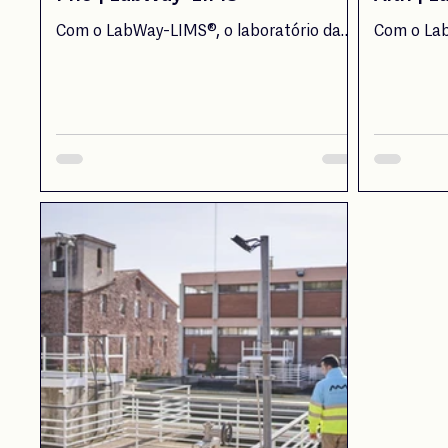
Com o LabWay-LIMS®, o laboratório da
Com o Lab
Prio passou a gerir a informação de forma
alcançar e
centralizada e eficiente, transformando
automatiz
dados em conhecimento para uma
70% o tem
tomada de decisão mais rápida e
melhorand
fundamentada.
eliminand
rastreabil