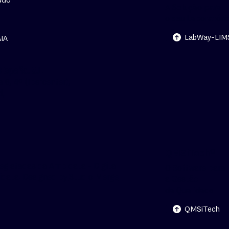
A Solução para
o seu Laboratóri
LabWay-LIM
AIA
spaña, S.L.
a 6, 4º (Ibercenter),
d,
QMSiTech®
istadas da Ambidata - Digital
O Software para
idata. Designed by
Studio Merge
a Gestão
da Qualidade
QMSiTech